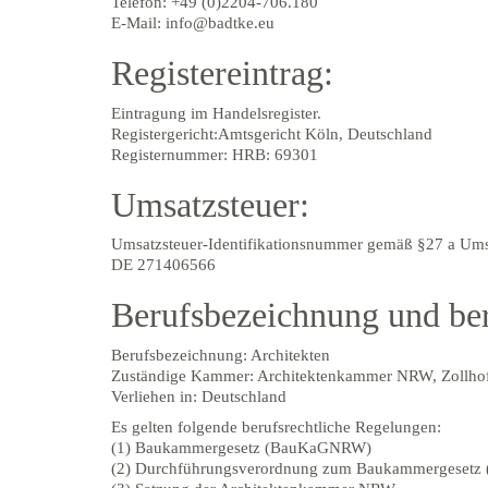
Telefon: +49 (0)2204-706.180
E-Mail: info@badtke.eu
Registereintrag:
Eintragung im Handelsregister.
Registergericht:Amtsgericht Köln, Deutschland
Registernummer: HRB: 69301
Umsatzsteuer:
Umsatzsteuer-Identifikationsnummer gemäß §27 a Umsa
DE 271406566
Berufsbezeichnung und ber
Berufsbezeichnung: Architekten
Zuständige Kammer: Architektenkammer NRW, Zollhof
Verliehen in: Deutschland
Es gelten folgende berufsrechtliche Regelungen:
(1) Baukammergesetz (BauKaGNRW)
(2) Durchführungsverordnung zum Baukammergese