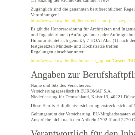
(3) Satzung der Architektenkammer NRW
Zugänglich sind die genannten berufsrechtlichen Rege
Verordnungen“.
http://www.aknw.de/mitglieder/recht-und-gesetze/gese
Es gilt die Honorarordnung für Architekten und Ingeni
und Ingenieurinnen (Auftragnehmer oder Auftragnehmer
Honorar richtet sich gemäß § 7 HOAI Abs. (1) nach der
festgesetzten Mindest- und Höchstsätze treffen.
Regelungen einsehbar unter:
http://www.aknw.de/fileadmin/user_upload/Gesetze
Angaben zur Berufshaftpfl
Name und Sitz des Versicherers:
Versicherungsgesellschaft EUROMAF S.A.
Niederlassung für Deutschland, Kaistr.13, 40221 Düsse
Diese Berufs-Haftplichtversicherung erstreckt sich auf 
Geltungsraum der Versicherung: EU-Mitgliedsstaaten e
Ansprüche nicht nach den Artikeln 1792 ff und 2270 
Verantwortlich für den Inh