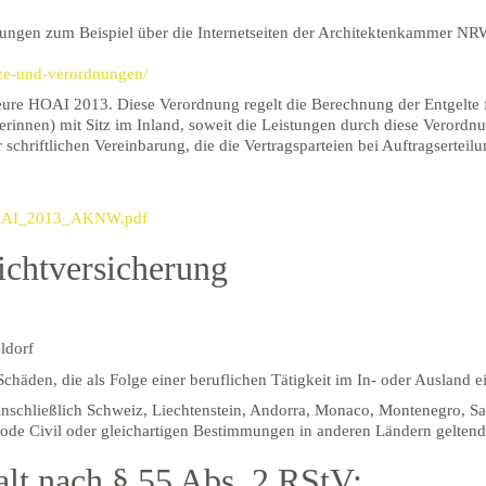
lungen zum Beispiel über die Internetseiten der Architektenkammer NR
tze-und-verordnungen/
eure HOAI 2013. Diese Verordnung regelt die Berechnung der Entgelte f
innen) mit Sitz im Inland, soweit die Leistungen durch diese Verordnu
 schriftlichen Vereinbarung, die die Vertragsparteien bei Auftragserte
/HOAI_2013_AKNW.pdf
ichtversicherung
ldorf
Schäden, die als Folge einer beruflichen Tätigkeit im In- oder Ausland ei
inschließlich Schweiz, Liechtenstein, Andorra, Monaco, Montenegro, Sa
Code Civil oder gleichartigen Bestimmungen in anderen Ländern gelten
alt nach § 55 Abs. 2 RStV: